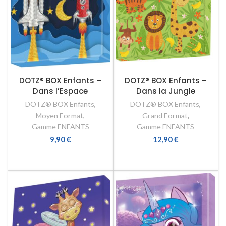
DOTZ® BOX Enfants –
DOTZ® BOX Enfants –
Dans l’Espace
Dans la Jungle
DOTZ® BOX Enfants
,
DOTZ® BOX Enfants
,
Moyen Format
,
Grand Format
,
Gamme ENFANTS
Gamme ENFANTS
9,90
€
12,90
€
AJOUTER AU PANIER
AJOUTER AU PANIER