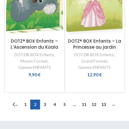
DOTZ® BOX Enfants –
DOTZ® BOX Enfants – La
L’Ascension du Koala
Princesse au jardin
DOTZ® BOX Enfants
,
DOTZ® BOX Enfants
,
Moyen Format
,
Grand Format
,
Gamme ENFANTS
Gamme ENFANTS
9,90
€
12,90
€
AJOUTER AU PANIER
AJOUTER AU PANIER
←
1
2
3
4
5
…
11
12
13
→