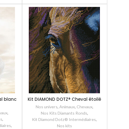
l blanc
Kit DIAMOND DOTZ® Cheval étoilé
Nos univers
,
Animaux
,
Chevaux
,
vaux
,
Nos Kits Diamants Ronds
,
ds
,
Kit Diamond Dotz® Intermédiaires
,
iaires
,
Nos kits