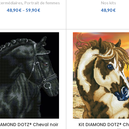
ntermédiaires
,
Portrait de femmes
Nos kits
48,90
€
–
59,90
€
48,90
€
CHOIX DES OPTIONS
AJOUTER AU PANIER
DIAMOND DOTZ® Cheval noir
Kit DIAMOND DOTZ® Ch