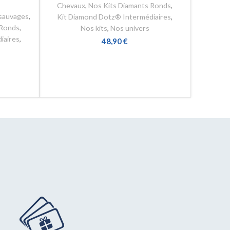
Chevaux
,
Nos Kits Diamants Ronds
,
sauvages
,
Kit Diamond Dotz® Intermédiaires
,
 Ronds
,
Nos kits
,
Nos univers
iaires
,
48,90
€
AJOUTER AU PANIER