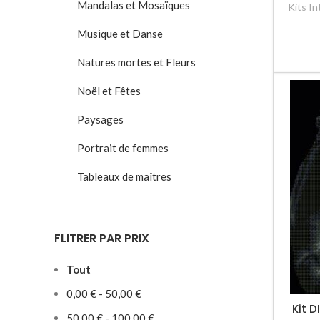
Mandalas et Mosaïques
Kits I
Musique et Danse
Natures mortes et Fleurs
Noël et Fêtes
Paysages
Portrait de femmes
Tableaux de maîtres
FLITRER PAR PRIX
Tout
0,00
€
-
50,00
€
Kit 
50,00
€
-
100,00
€