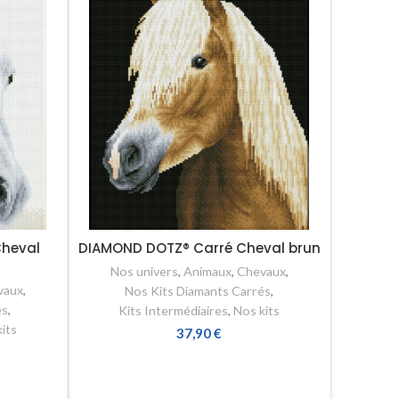
Cheval
DIAMOND DOTZ® Carré Cheval brun
Nos univers
,
Animaux
,
Chevaux
,
vaux
,
Nos Kits Diamants Carrés
,
és
,
Kits Intermédiaires
,
Nos kits
its
37,90
€
AJOUTER AU PANIER