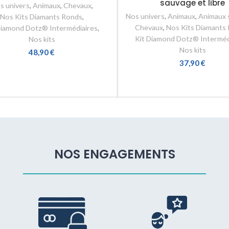
sauvage et libre
s univers
,
Animaux
,
Chevaux
,
Nos univers
,
Animaux
,
Animaux 
Nos Kits Diamants Ronds
,
Chevaux
,
Nos Kits Diamants
Diamond Dotz® Intermédiaires
,
Kit Diamond Dotz® Interméd
Nos kits
Nos kits
48,90
€
37,90
€
AJOUTER AU PANIER
AJOUTER AU PANIER
NOS ENGAGEMENTS