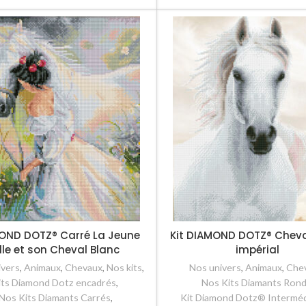
OND DOTZ® Carré La Jeune
Kit DIAMOND DOTZ® Cheva
ille et son Cheval Blanc
impérial
ivers
,
Animaux
,
Chevaux
,
Nos kits
,
Nos univers
,
Animaux
,
Che
its Diamond Dotz encadrés
,
Nos Kits Diamants Ron
Nos Kits Diamants Carrés
,
Kit Diamond Dotz® Interméd