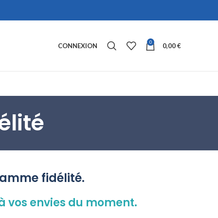
0
CONNEXION
0,00
€
lité
amme fidélité.
, à vos envies du moment.