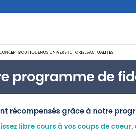
 CONCEPT
BOUTIQUE
NOS UNIVERS
TUTORIELS
ACTUALITES
re programme de fidé
nt récompensés grâce à notre progr
laissez libre cours à vos coups de coeur