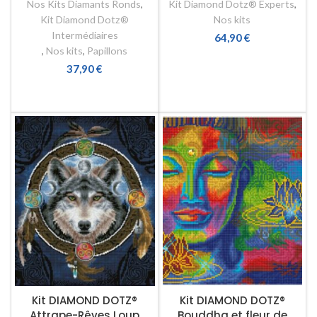
Nos Kits Diamants Ronds
,
Kit Diamond Dotz® Experts
,
Kit Diamond Dotz®
Nos kits
Intermédiaires
64,90
€
,
Nos kits
,
Papillons
AJOUTER AU PANIER
37,90
€
AJOUTER AU PANIER
Kit DIAMOND DOTZ®
Kit DIAMOND DOTZ®
Attrape-Rêves Loup
Bouddha et fleur de