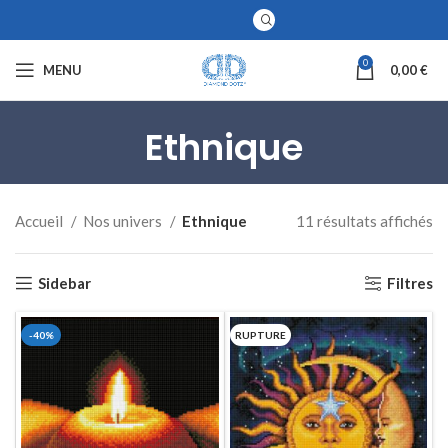
0
MENU
0,00
€
Ethnique
Accueil
Nos univers
Ethnique
11 résultats affichés
Sidebar
Filtres
-40%
RUPTURE