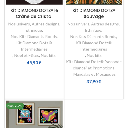
Kit DIAMOND DOTZ® le
Kit DIAMOND DOTZ®
Crâne de Cristal
Sauvage
Nos univers
,
Autres designs
,
Nos univers
,
Autres designs
,
Ethnique
,
Ethnique
,
Nos Kits Diamants Ronds
,
Nos Kits Diamants Ronds
,
Kit Diamond Dotz®
Kit Diamond Dotz®
Intermédiaires
Intermédiaires
,
Noël et Fêtes
,
Nos kits
,
Nos kits
,
Kits Diamond Dotz® "seconde
48,90
€
chance" et Promotions
AJOUTER AU PANIER
,
Mandalas et Mosaïques
37,90
€
AJOUTER AU PANIER
NOUVEAU