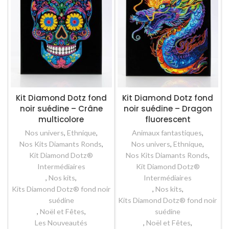
Kit Diamond Dotz fond
Kit Diamond Dotz fond
noir suédine – Crâne
noir suédine – Dragon
multicolore
fluorescent
Nos univers
,
Ethnique
,
Animaux fantastiques
,
Nos Kits Diamants Ronds
,
Nos univers
,
Ethnique
,
Kit Diamond Dotz®
Nos Kits Diamants Ronds
,
Intermédiaires
Kit Diamond Dotz®
,
Nos kits
,
Intermédiaires
Kits Diamond Dotz® fond noir
,
Nos kits
,
suédine
Kits Diamond Dotz® fond noir
,
Noël et Fêtes
,
suédine
Les Nouveautés
,
Noël et Fêtes
,