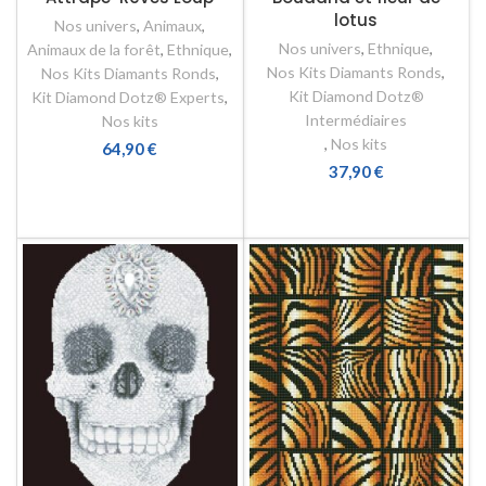
lotus
Nos univers
,
Animaux
,
Nos univers
,
Ethnique
,
Animaux de la forêt
,
Ethnique
,
Nos Kits Diamants Ronds
,
Nos Kits Diamants Ronds
,
Kit Diamond Dotz®
Kit Diamond Dotz® Experts
,
Intermédiaires
Nos kits
,
Nos kits
64,90
€
37,90
€
AJOUTER AU PANIER
AJOUTER AU PANIER