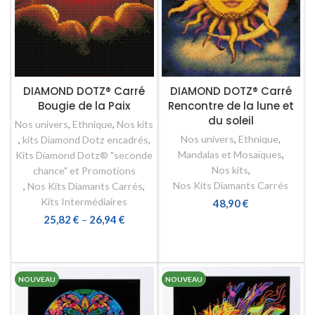
DIAMOND DOTZ® Carré
DIAMOND DOTZ® Carré
Bougie de la Paix
Rencontre de la lune et
du soleil
Nos univers
,
Ethnique
,
Nos kits
Nos univers
,
Ethnique
,
,
kits Diamond Dotz encadrés
,
Mandalas et Mosaïques
,
Kits Diamond Dotz® "seconde
Nos kits
,
chance" et Promotions
Nos Kits Diamants Carrés
,
Nos Kits Diamants Carrés
,
Kits Intermédiaires
48,90
€
25,82
€
–
26,94
€
LIRE LA SUITE
CHOIX DES OPTIONS
NOUVEAU
NOUVEAU