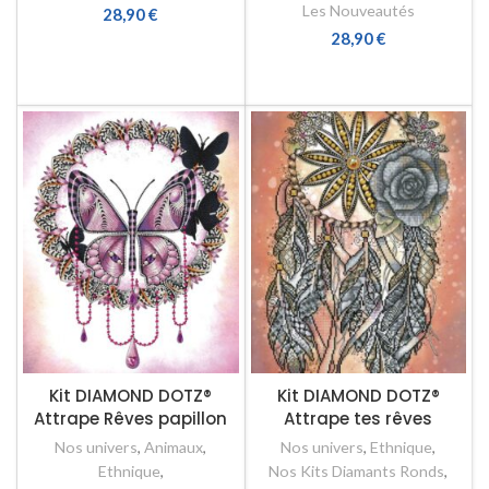
Les Nouveautés
28,90
€
28,90
€
AJOUTER AU PANIER
AJOUTER AU PANIER
Kit DIAMOND DOTZ®
Kit DIAMOND DOTZ®
Attrape Rêves papillon
Attrape tes rêves
Nos univers
,
Animaux
,
Nos univers
,
Ethnique
,
Ethnique
,
Nos Kits Diamants Ronds
,