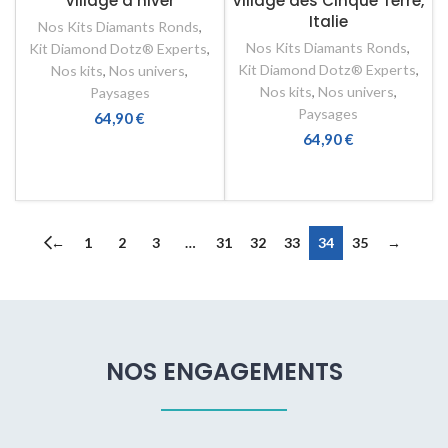
Village d’hiver
Village des Cinque Terre,
Italie
Nos Kits Diamants Ronds
,
Nos Kits Diamants Ronds
,
Kit Diamond Dotz® Experts
,
Kit Diamond Dotz® Experts
,
Nos kits
,
Nos univers
,
Nos kits
,
Nos univers
,
Paysages
Paysages
64,90
€
64,90
€
AJOUTER AU PANIER
AJOUTER AU PANIER
←
1
2
3
…
31
32
33
34
35
→
NOS ENGAGEMENTS