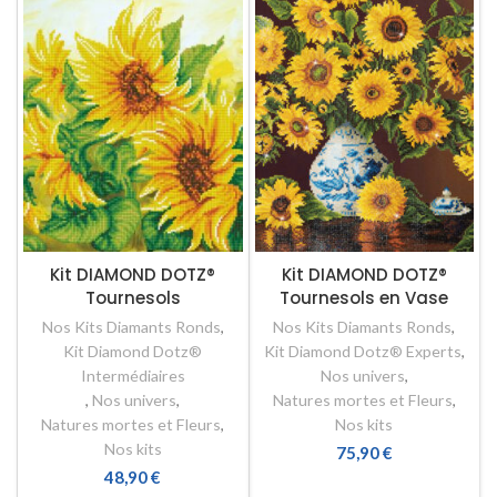
Kit DIAMOND DOTZ®
Kit DIAMOND DOTZ®
Tournesols
Tournesols en Vase
Nos Kits Diamants Ronds
,
Nos Kits Diamants Ronds
,
Kit Diamond Dotz®
Kit Diamond Dotz® Experts
,
Intermédiaires
Nos univers
,
,
Nos univers
,
Natures mortes et Fleurs
,
Natures mortes et Fleurs
,
Nos kits
Nos kits
75,90
€
48,90
€
AJOUTER AU PANIER