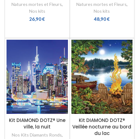
Natures mortes et Fleurs
,
Natures mortes et Fleurs
,
Nos kits
Nos kits
26,90
€
48,90
€
AJOUTER AU PANIER
AJOUTER AU PANIER
Kit DIAMOND DOTZ® Une
Kit DIAMOND DOTZ®
ville, la nuit
Veillée nocturne au bord
du lac
Nos Kits Diamants Ronds
,