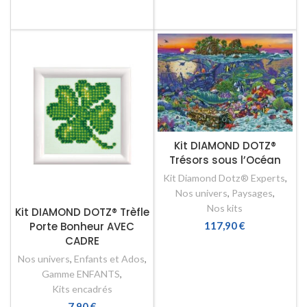
AJOUTER AU PANIER
Kit DIAMOND DOTZ®
Trésors sous l’Océan
Kit Diamond Dotz® Experts
,
Nos univers
,
Paysages
,
Nos kits
Kit DIAMOND DOTZ® Trèfle
Porte Bonheur AVEC
117,90
€
CADRE
AJOUTER AU PANIER
Nos univers
,
Enfants et Ados
,
Gamme ENFANTS
,
Kits encadrés
7,90
€