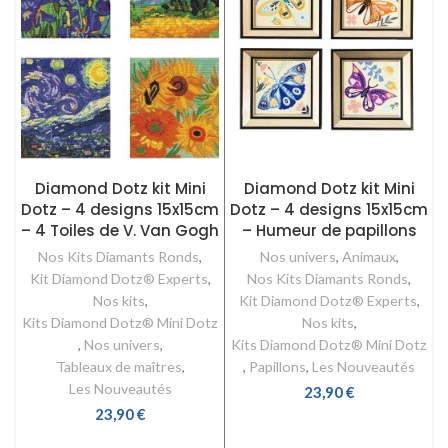
Diamond Dotz kit Mini
Diamond Dotz kit Mini
Dotz – 4 designs 15x15cm
Dotz – 4 designs 15x15cm
– 4 Toiles de V. Van Gogh
– Humeur de papillons
Nos Kits Diamants Ronds
,
Nos univers
,
Animaux
,
Kit Diamond Dotz® Experts
,
Nos Kits Diamants Ronds
,
Nos kits
,
Kit Diamond Dotz® Experts
,
Kits Diamond Dotz® Mini Dotz
Nos kits
,
,
Nos univers
,
Kits Diamond Dotz® Mini Dotz
Tableaux de maîtres
,
,
Papillons
,
Les Nouveautés
Les Nouveautés
23,90
€
23,90
€
LIRE LA SUITE