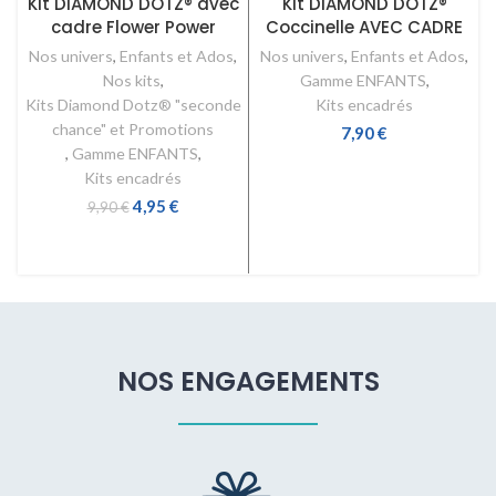
Kit DIAMOND DOTZ® avec
Kit DIAMOND DOTZ®
cadre Flower Power
Coccinelle AVEC CADRE
Nos univers
,
Enfants et Ados
,
Nos univers
,
Enfants et Ados
,
Nos kits
,
Gamme ENFANTS
,
Kits Diamond Dotz® "seconde
Kits encadrés
chance" et Promotions
7,90
€
,
Gamme ENFANTS
,
AJOUTER AU PANIER
Kits encadrés
4,95
€
9,90
€
AJOUTER AU PANIER
NOS ENGAGEMENTS