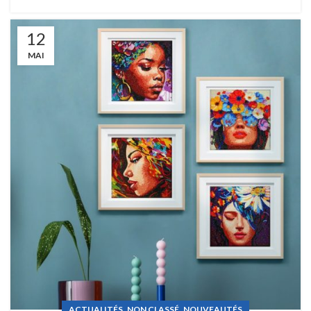
12
MAI
,
,
ACTUALITÉS
NON CLASSÉ
NOUVEAUTÉS