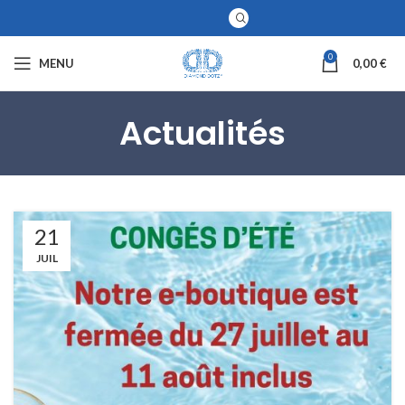
0
MENU
0,00
€
Actualités
21
JUIL