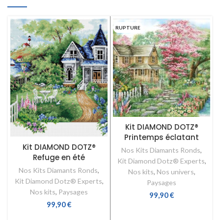
RUPTURE
Kit DIAMOND DOTZ®
Printemps éclatant
Kit DIAMOND DOTZ®
Nos Kits Diamants Ronds
,
Refuge en été
Kit Diamond Dotz® Experts
,
Nos Kits Diamants Ronds
,
Nos kits
,
Nos univers
,
Kit Diamond Dotz® Experts
,
Paysages
Nos kits
,
Paysages
99,90
€
99,90
€
LIRE LA SUITE