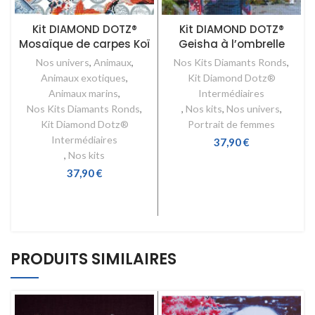
Kit DIAMOND DOTZ®
Kit DIAMOND DOTZ®
Mosaïque de carpes Koï
Geisha à l’ombrelle
C
Nos univers
,
Animaux
,
Nos Kits Diamants Ronds
,
Animaux exotiques
,
Kit Diamond Dotz®
Animaux marins
,
Intermédiaires
Nos Kits Diamants Ronds
,
,
Nos kits
,
Nos univers
,
Kit Diamond Dotz®
Portrait de femmes
Intermédiaires
37,90
€
,
Nos kits
AJOUTER AU PANIER
37,90
€
AJOUTER AU PANIER
PRODUITS SIMILAIRES