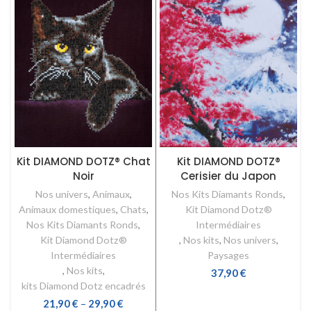
Kit DIAMOND DOTZ® Chat
Kit DIAMOND DOTZ®
Noir
Cerisier du Japon
Nos univers
,
Animaux
,
Nos Kits Diamants Ronds
,
Animaux domestiques
,
Chats
,
Kit Diamond Dotz®
Nos Kits Diamants Ronds
,
Intermédiaires
Kit Diamond Dotz®
,
Nos kits
,
Nos univers
,
Intermédiaires
Paysages
,
Nos kits
,
37,90
€
kits Diamond Dotz encadrés
AJOUTER AU PANIER
21,90
€
–
29,90
€