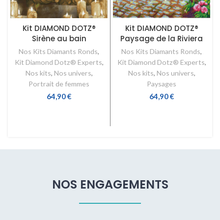
Kit DIAMOND DOTZ®
Kit DIAMOND DOTZ®
Sirène au bain
Paysage de la Riviera
Nos Kits Diamants Ronds
,
Nos Kits Diamants Ronds
,
Kit Diamond Dotz® Experts
,
Kit Diamond Dotz® Experts
,
Nos kits
,
Nos univers
,
Nos kits
,
Nos univers
,
Portrait de femmes
Paysages
64,90
€
64,90
€
AJOUTER AU PANIER
AJOUTER AU PANIER
NOS ENGAGEMENTS