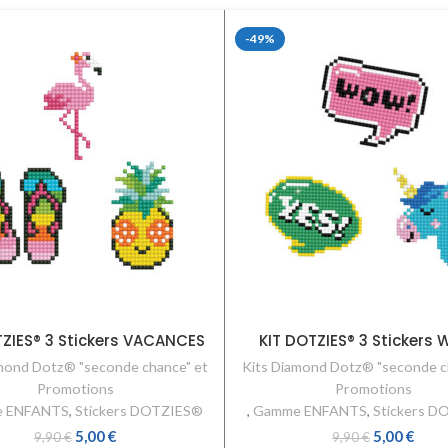
-49%
TZIES® 3 Stickers VACANCES
KIT DOTZIES® 3 Stickers
mond Dotz® "seconde chance" et
Kits Diamond Dotz® "seconde c
Promotions
Promotions
 ENFANTS
,
Stickers DOTZIES®
,
Gamme ENFANTS
,
Stickers D
5,00
€
5,00
€
9,90
€
9,90
€