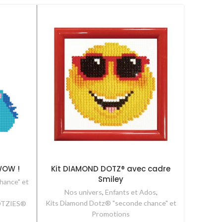
NOUVEA
 WOW !
Kit DIAMOND DOTZ® avec cadre
Kit DO
Smiley
hance" et
Gamme
Nos univers
,
Enfants et Ados
,
Kits Diamond Dotz® "seconde chance" et
OTZIES®
Promotions