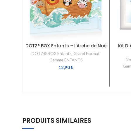
DOTZ® BOX Enfants – l’Arche de Noé
Kit D
DOTZ® BOX Enfants
,
Grand Format
,
No
Gamme ENFANTS
Gam
12,90
€
AJOUTER AU PANIER
PRODUITS SIMILAIRES