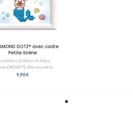
IAMOND DOTZ® avec cadre
Petite Sirène
s univers
,
Enfants et Ados
,
me ENFANTS
,
Kits encadrés
9,90
€
AJOUTER AU PANIER