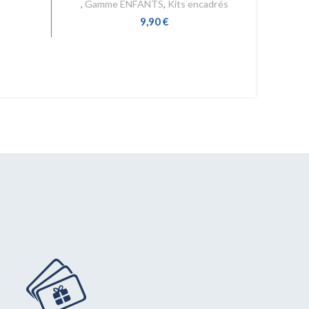
,
Gamme ENFANTS
,
Kits encadrés
9,90
€
AJOUTER AU PANIER