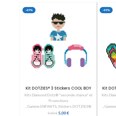
-49%
-49%
Kit DOTZIES® 3 Stickers COOL BOY
Kit DO
Kits Diamond Dotz® "seconde chance" et
Kits Dia
Promotions
,
Gamme ENFANTS
,
Stickers DOTZIES®
,
Gamme
5,00
€
9,90
€