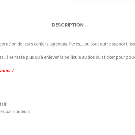
DESCRIPTION
coration de leurs cahiers, agendas, livres,…ou tout autre support lis
il ne reste plus qu’à enlever la pellicule au dos du sticker pour pouvo
onner !
ésif
iés par couleurs