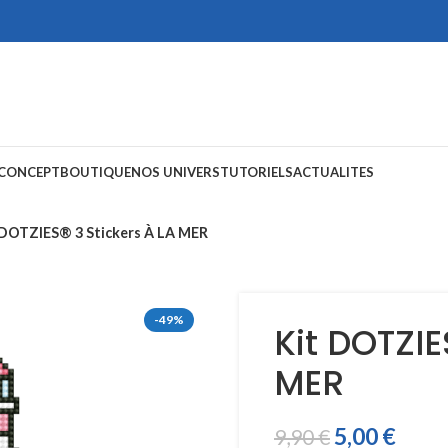
 CONCEPT
BOUTIQUE
NOS UNIVERS
TUTORIELS
ACTUALITES
 DOTZIES® 3 Stickers À LA MER
-49%
Kit DOTZIE
MER
5,00
€
9,90
€