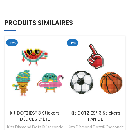
PRODUITS SIMILAIRES
-49%
-49%
Kit DOTZIES® 3 Stickers
Kit DOTZIES® 3 Stickers
DÉLICES D’ÉTÉ
FAN DE
Kits Diamond Dotz® "seconde
Kits Diamond Dotz® "seconde
K